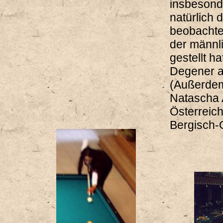
insbesond
natürlich
beobachtet
der männl
gestellt ha
Degener a
(Außerdem
Natascha 
Österreich
Bergisch-