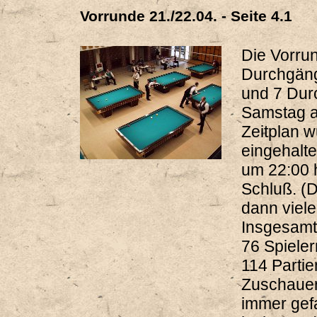
Vorrunde 21./22.04. - Seite 4.1
Die Vorru
Durchgäng
und 7 Du
Samstag ab
Zeitplan w
eingehalte
um 22:00 
Schluß. (D
dann viele
Insgesamt
76 Spieler
114 Partie
Zuschauer
immer gef