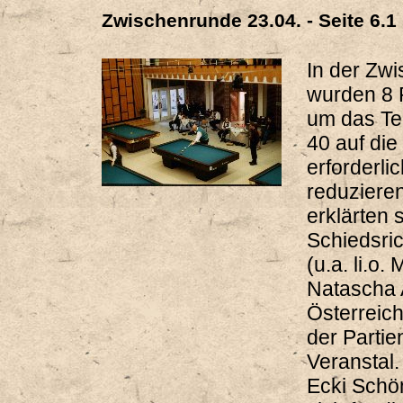
Zwischenrunde 23.04. - Seite 6.1
In der Zw
wurden 8 P
um das Te
40 auf di
erforderli
reduzieren
erklärten s
Schiedsri
(u.a. li.o.
Natascha 
Österreich
der Partie
Veranstal.
Ecki Schön