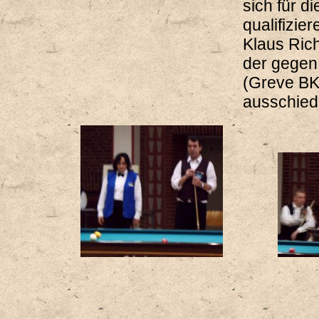
sich für d
qualifizier
Klaus Ric
der gege
(Greve BK
ausschied